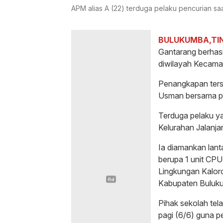
APM alias A (22) terduga pelaku pencurian s
BULUKUMBA,TI
Gantarang berhasi
diwilayah Kecama
Penangkapan ters
Usman bersama pe
Terduga pelaku ya
Kelurahan Jalanj
Ia diamankan lant
berupa 1 unit CPU 
Lingkungan Kalor
Kabupaten Buluk
Pihak sekolah tel
pagi (6/6) guna pe