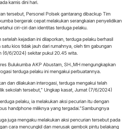
pada kamis dini hari.
an tersebut, Personel Polsek gantarang dibackup Tim
ukumba bergerak cepat melakukan serangkaian penyelidikan
tahui ciri-ciri dan identitas terduga pelaku.
 setelah kejadian ini dilaporkan, terduga pelaku berhasil
 satu kios tidak jauh dari rumahnya, oleh tim gabungan
(6/6/2024) sekitar pukul 20.45 wita.
olres Bulukumba AKP Abustam, SH.,MH mengungkapkan
rogasi terduga pelaku ini mengakui perbuatannya.
kan dan dilakukan interogasi, terduga mengakui telah
lik sekolah tersebut,” Ungkap kasat, Jumat (7/6/2024)
terduga pelaku, ia melakukan aksi pecurian itu dengan
ebus handphone miliknya yang tergadai.”Sambungnya
duga juga mengaku melakukan aksi pencurian tersebut pada
engan cara mencungkil dan merusak gembok pintu belakang