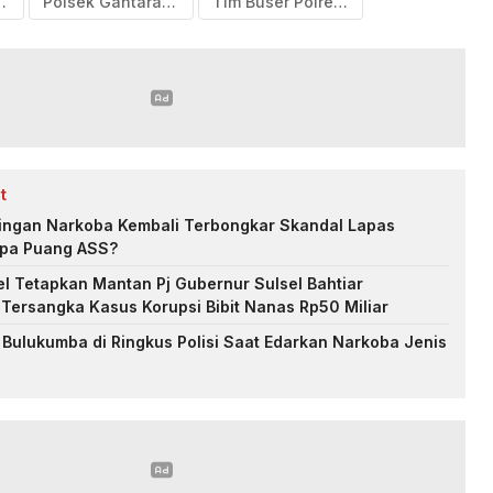
ulukumba
Polsek Gantarang
Tim Buser Polres Bulukumba
t
ingan Narkoba Kembali Terbongkar Skandal Lapas
apa Puang ASS?
Sel Tetapkan Mantan Pj Gubernur Sulsel Bahtiar
Tersangka Kasus Korupsi Bibit Nanas Rp50 Miliar
ulukumba di Ringkus Polisi Saat Edarkan Narkoba Jenis