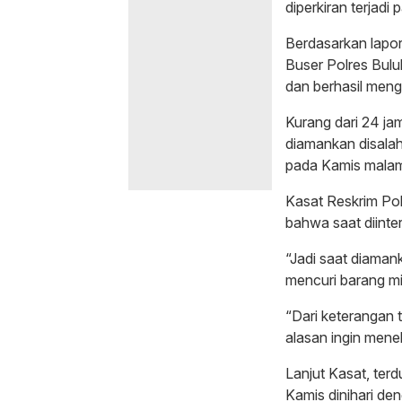
diperkiran terjadi 
Berdasarkan lapor
Buser Polres Bul
dan berhasil menge
Kurang dari 24 jam
diamankan disalah
pada Kamis malam 
Kasat Reskrim P
bahwa saat diinte
“Jadi saat diaman
mencuri barang mi
“Dari keterangan 
alasan ingin men
Lanjut Kasat, ter
Kamis dinihari d