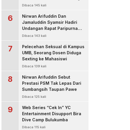
Kasus Korupsi Bibit Nanas
Dibaca 145 kali
Rp50 Miliar
6
Nirwan Arifuddin Dan
Jamaluddin Syamsir Hadiri
Undangan Rapat Paripurna
DPP Partai Golkar,Persiapan
Dibaca 143 kali
Bakal Calon Kepala Daerah
7
2024
Pelecehan Seksual di Kampus
UMB, Seorang Dosen Diduga
Sexting ke Mahasiswi
Dibaca 139 kali
8
Nirwan Arifuddin Sebut
Prestasi PSM Tak Lepas Dari
Sumbangsih Taupan Pawe
Dibaca 125 kali
9
Web Series “Cek In” YC
Entertainment Disupport Bira
Dive Camp Bulukumba
Dibaca 115 kali