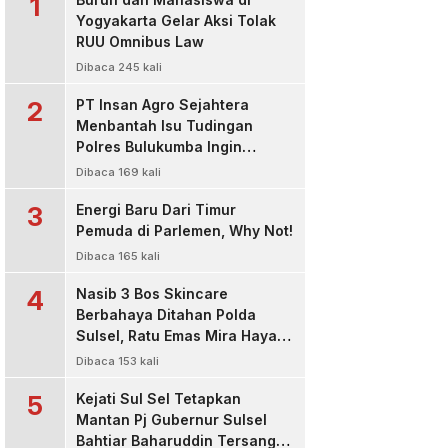
1
Yogyakarta Gelar Aksi Tolak
RUU Omnibus Law
Dibaca 245 kali
2
PT Insan Agro Sejahtera
Menbantah Isu Tudingan
Polres Bulukumba Ingin
Menjadi Pemasok Material, Itu
Dibaca 169 kali
Tidak Benar !
3
Energi Baru Dari Timur
Pemuda di Parlemen, Why Not!
Dibaca 165 kali
4
Nasib 3 Bos Skincare
Berbahaya Ditahan Polda
Sulsel, Ratu Emas Mira Hayati
dan Pemilik Raja Glow Sakit
Dibaca 153 kali
Ditetapkan Sebagai
5
Tersangka
Kejati Sul Sel Tetapkan
Mantan Pj Gubernur Sulsel
Bahtiar Baharuddin Tersangka