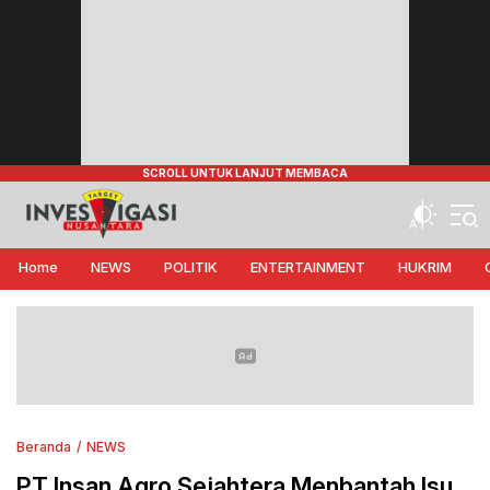
Target Investigasi Nusantara
Edukasi Nusantara
Home
NEWS
POLITIK
ENTERTAINMENT
HUKRIM
Beranda
NEWS
PT Insan Agro Sejahtera Menbantah Isu