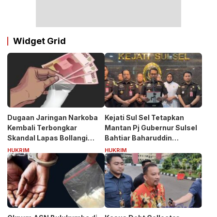
Widget Grid
Dugaan Jaringan Narkoba
Kejati Sul Sel Tetapkan
Kembali Terbongkar
Mantan Pj Gubernur Sulsel
Skandal Lapas Bollangi
Bahtiar Baharuddin
Siapa Puang ASS?
Tersangka Kasus Korupsi
HUKRIM
HUKRIM
Bibit Nanas Rp50 Miliar