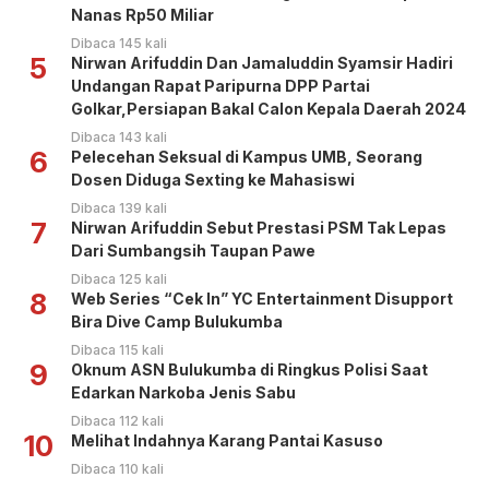
Nanas Rp50 Miliar
Dibaca 145 kali
5
Nirwan Arifuddin Dan Jamaluddin Syamsir Hadiri
Undangan Rapat Paripurna DPP Partai
Golkar,Persiapan Bakal Calon Kepala Daerah 2024
Dibaca 143 kali
6
Pelecehan Seksual di Kampus UMB, Seorang
Dosen Diduga Sexting ke Mahasiswi
Dibaca 139 kali
7
Nirwan Arifuddin Sebut Prestasi PSM Tak Lepas
Dari Sumbangsih Taupan Pawe
Dibaca 125 kali
8
Web Series “Cek In” YC Entertainment Disupport
Bira Dive Camp Bulukumba
Dibaca 115 kali
9
Oknum ASN Bulukumba di Ringkus Polisi Saat
Edarkan Narkoba Jenis Sabu
Dibaca 112 kali
10
Melihat Indahnya Karang Pantai Kasuso
Dibaca 110 kali