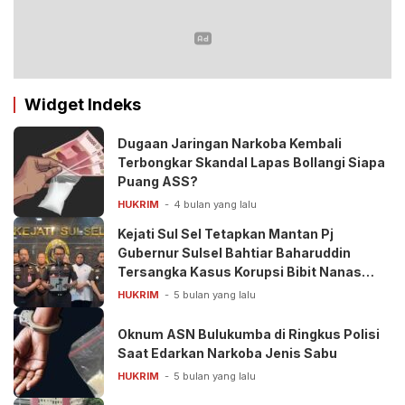
Calon Kepala Daerah 2024
Widget Indeks
Dugaan Jaringan Narkoba Kembali
Terbongkar Skandal Lapas Bollangi Siapa
Puang ASS?
HUKRIM
4 bulan yang lalu
Kejati Sul Sel Tetapkan Mantan Pj
Gubernur Sulsel Bahtiar Baharuddin
Tersangka Kasus Korupsi Bibit Nanas
Rp50 Miliar
HUKRIM
5 bulan yang lalu
Oknum ASN Bulukumba di Ringkus Polisi
Saat Edarkan Narkoba Jenis Sabu
HUKRIM
5 bulan yang lalu