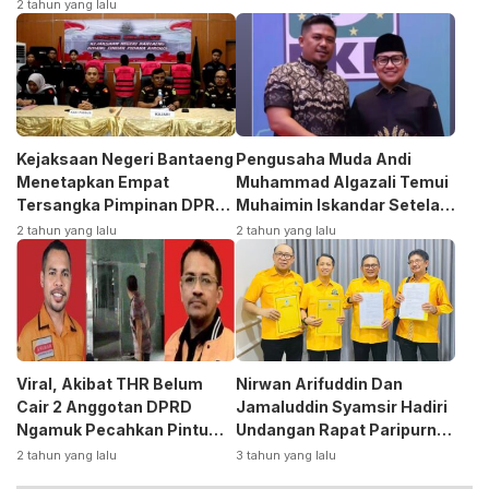
2 tahun yang lalu
Kejaksaan Negeri Bantaeng
Pengusaha Muda Andi
Menetapkan Empat
Muhammad Algazali Temui
Tersangka Pimpinan DPRD
Muhaimin Iskandar Setela
Kasus Korupsi
Ambil Formulir Bakal Calon
2 tahun yang lalu
2 tahun yang lalu
Bupati ke PKB
Viral, Akibat THR Belum
Nirwan Arifuddin Dan
Cair 2 Anggotan DPRD
Jamaluddin Syamsir Hadiri
Ngamuk Pecahkan Pintu
Undangan Rapat Paripurna
Kaca Kantor
DPP Partai
2 tahun yang lalu
3 tahun yang lalu
Golkar,Persiapan Bakal