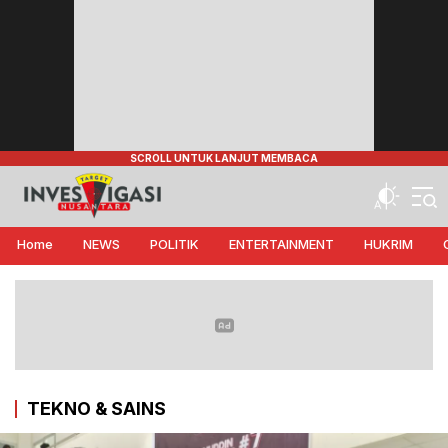
Target Investigasi Nusantara
Edukasi Nusantara
Home
NEWS
POLITIK
ENTERTAINMENT
HUKRIM
TEKNO & SAINS