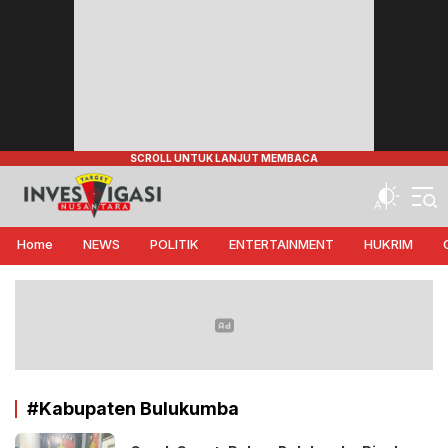
Target Investigasi Nusantara
Edukasi Nusantara
Home
NEWS
POLITIK
ENTERTAINMENT
HUKRIM
#Kabupaten Bulukumba