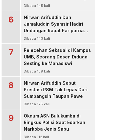
Kasus Korupsi Bibit Nanas
Dibaca 145 kali
Rp50 Miliar
6
Nirwan Arifuddin Dan
Jamaluddin Syamsir Hadiri
Undangan Rapat Paripurna
DPP Partai Golkar,Persiapan
Dibaca 143 kali
Bakal Calon Kepala Daerah
7
2024
Pelecehan Seksual di Kampus
UMB, Seorang Dosen Diduga
Sexting ke Mahasiswi
Dibaca 139 kali
8
Nirwan Arifuddin Sebut
Prestasi PSM Tak Lepas Dari
Sumbangsih Taupan Pawe
Dibaca 125 kali
9
Oknum ASN Bulukumba di
Ringkus Polisi Saat Edarkan
Narkoba Jenis Sabu
Dibaca 112 kali