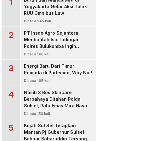
1
Yogyakarta Gelar Aksi Tolak
RUU Omnibus Law
Dibaca 245 kali
2
PT Insan Agro Sejahtera
Menbantah Isu Tudingan
Polres Bulukumba Ingin
Menjadi Pemasok Material, Itu
Dibaca 168 kali
Tidak Benar !
3
Energi Baru Dari Timur
Pemuda di Parlemen, Why Not!
Dibaca 165 kali
4
Nasib 3 Bos Skincare
Berbahaya Ditahan Polda
Sulsel, Ratu Emas Mira Hayati
dan Pemilik Raja Glow Sakit
Dibaca 153 kali
Ditetapkan Sebagai
5
Tersangka
Kejati Sul Sel Tetapkan
Mantan Pj Gubernur Sulsel
Bahtiar Baharuddin Tersangka