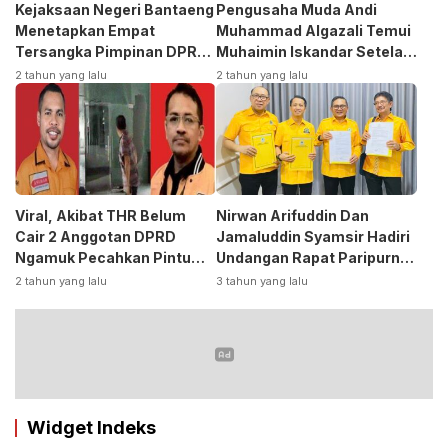
Kejaksaan Negeri Bantaeng
Pengusaha Muda Andi
Menetapkan Empat
Muhammad Algazali Temui
Tersangka Pimpinan DPRD
Muhaimin Iskandar Setela
Kasus Korupsi
Ambil Formulir Bakal Calon
2 tahun yang lalu
2 tahun yang lalu
Bupati ke PKB
Viral, Akibat THR Belum
Nirwan Arifuddin Dan
Cair 2 Anggotan DPRD
Jamaluddin Syamsir Hadiri
Ngamuk Pecahkan Pintu
Undangan Rapat Paripurna
Kaca Kantor
DPP Partai
2 tahun yang lalu
3 tahun yang lalu
Golkar,Persiapan Bakal
Calon Kepala Daerah 2024
Widget Indeks