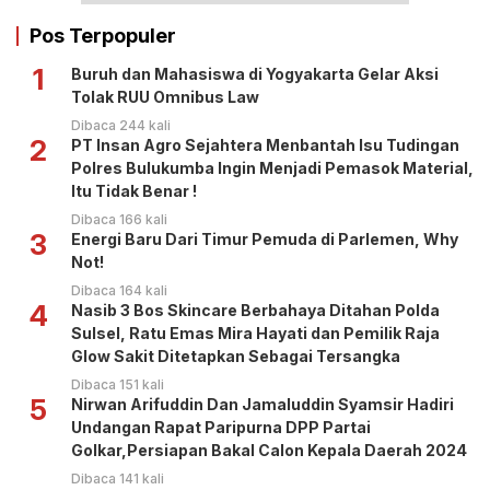
Pos Terpopuler
1
Buruh dan Mahasiswa di Yogyakarta Gelar Aksi
Tolak RUU Omnibus Law
Dibaca 244 kali
2
PT Insan Agro Sejahtera Menbantah Isu Tudingan
Polres Bulukumba Ingin Menjadi Pemasok Material,
Itu Tidak Benar !
Dibaca 166 kali
3
Energi Baru Dari Timur Pemuda di Parlemen, Why
Not!
Dibaca 164 kali
4
Nasib 3 Bos Skincare Berbahaya Ditahan Polda
Sulsel, Ratu Emas Mira Hayati dan Pemilik Raja
Glow Sakit Ditetapkan Sebagai Tersangka
Dibaca 151 kali
5
Nirwan Arifuddin Dan Jamaluddin Syamsir Hadiri
Undangan Rapat Paripurna DPP Partai
Golkar,Persiapan Bakal Calon Kepala Daerah 2024
Dibaca 141 kali