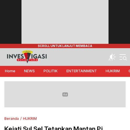
Target Investigasi Nusantara
Edukasi Nusantara
Home
NEWS
POLITIK
ENTERTAINMENT
HUKRIM
Beranda
HUKRIM
Kejati Sul Sel Tetapkan Mantan Pj