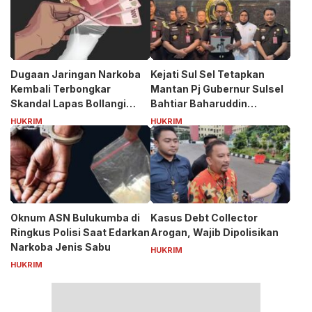
Dugaan Jaringan Narkoba
Kejati Sul Sel Tetapkan
Kembali Terbongkar
Mantan Pj Gubernur Sulsel
Skandal Lapas Bollangi
Bahtiar Baharuddin
Siapa Puang ASS?
Tersangka Kasus Korupsi
HUKRIM
HUKRIM
Bibit Nanas Rp50 Miliar
Oknum ASN Bulukumba di
Kasus Debt Collector
Ringkus Polisi Saat Edarkan
Arogan, Wajib Dipolisikan
Narkoba Jenis Sabu
HUKRIM
HUKRIM