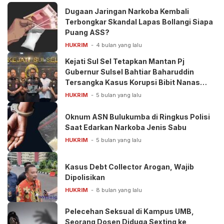
Dugaan Jaringan Narkoba Kembali
Terbongkar Skandal Lapas Bollangi Siapa
Puang ASS?
HUKRIM
4 bulan yang lalu
Kejati Sul Sel Tetapkan Mantan Pj
Gubernur Sulsel Bahtiar Baharuddin
Tersangka Kasus Korupsi Bibit Nanas
Rp50 Miliar
HUKRIM
5 bulan yang lalu
Oknum ASN Bulukumba di Ringkus Polisi
Saat Edarkan Narkoba Jenis Sabu
HUKRIM
5 bulan yang lalu
Kasus Debt Collector Arogan, Wajib
Dipolisikan
HUKRIM
8 bulan yang lalu
Pelecehan Seksual di Kampus UMB,
Seorang Dosen Diduga Sexting ke