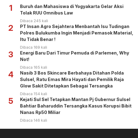
1
Buruh dan Mahasiswa di Yogyakarta Gelar Aksi
Tolak RUU Omnibus Law
Dibaca 245 kali
2
PT Insan Agro Sejahtera Menbantah Isu Tudingan
Polres Bulukumba Ingin Menjadi Pemasok Material,
Itu Tidak Benar !
Dibaca 169 kali
3
Energi Baru Dari Timur Pemuda di Parlemen, Why
Not!
Dibaca 165 kali
4
Nasib 3 Bos Skincare Berbahaya Ditahan Polda
Sulsel, Ratu Emas Mira Hayati dan Pemilik Raja
Glow Sakit Ditetapkan Sebagai Tersangka
Dibaca 154 kali
5
Kejati Sul Sel Tetapkan Mantan Pj Gubernur Sulsel
Bahtiar Baharuddin Tersangka Kasus Korupsi Bibit
Nanas Rp50 Miliar
Dibaca 146 kali