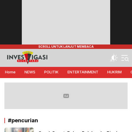
Target Investigasi Nusantara
Edukasi Nusantara
Home
NEWS
POLITIK
ENTERTAINMENT
HUKRIM
#pencurian