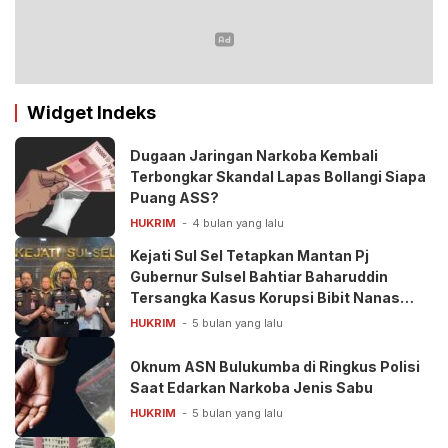
Calon Kepala Daerah 2024
Widget Indeks
Dugaan Jaringan Narkoba Kembali
Terbongkar Skandal Lapas Bollangi Siapa
Puang ASS?
HUKRIM
4 bulan yang lalu
Kejati Sul Sel Tetapkan Mantan Pj
Gubernur Sulsel Bahtiar Baharuddin
Tersangka Kasus Korupsi Bibit Nanas
Rp50 Miliar
HUKRIM
5 bulan yang lalu
Oknum ASN Bulukumba di Ringkus Polisi
Saat Edarkan Narkoba Jenis Sabu
HUKRIM
5 bulan yang lalu