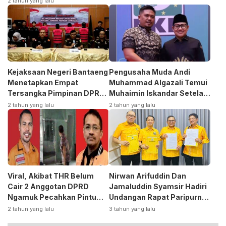
2 tahun yang lalu
Kejaksaan Negeri Bantaeng
Pengusaha Muda Andi
Menetapkan Empat
Muhammad Algazali Temui
Tersangka Pimpinan DPRD
Muhaimin Iskandar Setela
Kasus Korupsi
Ambil Formulir Bakal Calon
2 tahun yang lalu
2 tahun yang lalu
Bupati ke PKB
Viral, Akibat THR Belum
Nirwan Arifuddin Dan
Cair 2 Anggotan DPRD
Jamaluddin Syamsir Hadiri
Ngamuk Pecahkan Pintu
Undangan Rapat Paripurna
Kaca Kantor
DPP Partai
2 tahun yang lalu
3 tahun yang lalu
Golkar,Persiapan Bakal