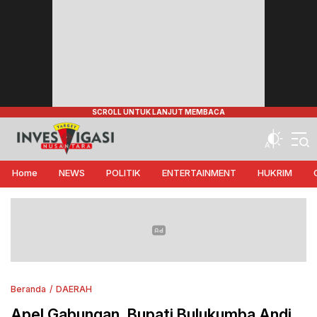
Target Investigasi Nusantara
Edukasi Nusantara
Home
NEWS
POLITIK
ENTERTAINMENT
HUKRIM
Beranda
DAERAH
Apel Gabungan, Bupati Bulukumba Andi