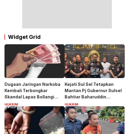
Widget Grid
Dugaan Jaringan Narkoba
Kejati Sul Sel Tetapkan
Kembali Terbongkar
Mantan Pj Gubernur Sulsel
Skandal Lapas Bollangi
Bahtiar Baharuddin
Siapa Puang ASS?
Tersangka Kasus Korupsi
HUKRIM
HUKRIM
Bibit Nanas Rp50 Miliar