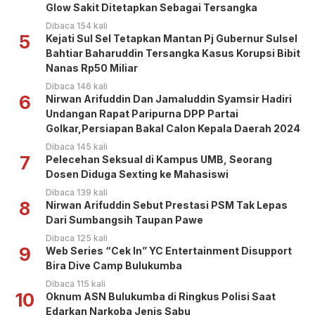
Glow Sakit Ditetapkan Sebagai Tersangka
Dibaca 154 kali
5
Kejati Sul Sel Tetapkan Mantan Pj Gubernur Sulsel
Bahtiar Baharuddin Tersangka Kasus Korupsi Bibit
Nanas Rp50 Miliar
Dibaca 146 kali
6
Nirwan Arifuddin Dan Jamaluddin Syamsir Hadiri
Undangan Rapat Paripurna DPP Partai
Golkar,Persiapan Bakal Calon Kepala Daerah 2024
Dibaca 145 kali
7
Pelecehan Seksual di Kampus UMB, Seorang
Dosen Diduga Sexting ke Mahasiswi
Dibaca 139 kali
8
Nirwan Arifuddin Sebut Prestasi PSM Tak Lepas
Dari Sumbangsih Taupan Pawe
Dibaca 125 kali
9
Web Series “Cek In” YC Entertainment Disupport
Bira Dive Camp Bulukumba
Dibaca 115 kali
10
Oknum ASN Bulukumba di Ringkus Polisi Saat
Edarkan Narkoba Jenis Sabu