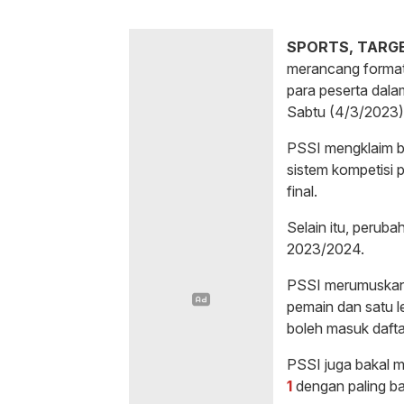
SPORTS, TARG
merancang format
para peserta dal
Sabtu (4/3/2023)
PSSI mengklaim b
sistem kompetisi 
final.
Selain itu, peruba
2023/2024.
PSSI merumuskan 
pemain dan satu l
boleh masuk daft
PSSI juga bakal m
1
dengan paling ba