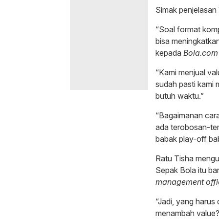
Simak penjelasan 
“Soal format komp
bisa meningkatkan
kepada
Bola.com
“Kami menjual val
sudah pasti kami 
butuh waktu.”
“Bagaimanan caran
ada terobosan-ter
babak play-off ba
Ratu Tisha mengu
Sepak Bola itu b
management offi
“Jadi, yang harus
menambah value? K