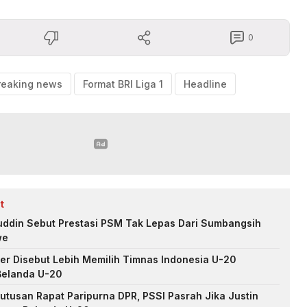
0
reaking news
Format BRI Liga 1
Headline
t
uddin Sebut Prestasi PSM Tak Lepas Dari Sumbangsih
we
er Disebut Lebih Memilih Timnas Indonesia U-20
Belanda U-20
tusan Rapat Paripurna DPR, PSSI Pasrah Jika Justin