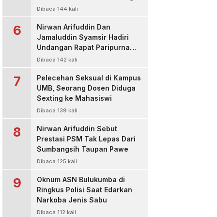
Kasus Korupsi Bibit Nanas
Dibaca 144 kali
Rp50 Miliar
6
Nirwan Arifuddin Dan
Jamaluddin Syamsir Hadiri
Undangan Rapat Paripurna
DPP Partai Golkar,Persiapan
Dibaca 142 kali
Bakal Calon Kepala Daerah
7
2024
Pelecehan Seksual di Kampus
UMB, Seorang Dosen Diduga
Sexting ke Mahasiswi
Dibaca 139 kali
8
Nirwan Arifuddin Sebut
Prestasi PSM Tak Lepas Dari
Sumbangsih Taupan Pawe
Dibaca 125 kali
9
Oknum ASN Bulukumba di
Ringkus Polisi Saat Edarkan
Narkoba Jenis Sabu
Dibaca 112 kali