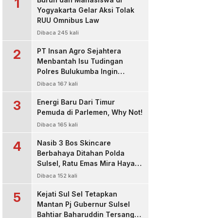
1
Yogyakarta Gelar Aksi Tolak
RUU Omnibus Law
Dibaca 245 kali
2
PT Insan Agro Sejahtera
Menbantah Isu Tudingan
Polres Bulukumba Ingin
Menjadi Pemasok Material, Itu
Dibaca 167 kali
Tidak Benar !
3
Energi Baru Dari Timur
Pemuda di Parlemen, Why Not!
Dibaca 165 kali
4
Nasib 3 Bos Skincare
Berbahaya Ditahan Polda
Sulsel, Ratu Emas Mira Hayati
dan Pemilik Raja Glow Sakit
Dibaca 152 kali
Ditetapkan Sebagai
5
Tersangka
Kejati Sul Sel Tetapkan
Mantan Pj Gubernur Sulsel
Bahtiar Baharuddin Tersangka