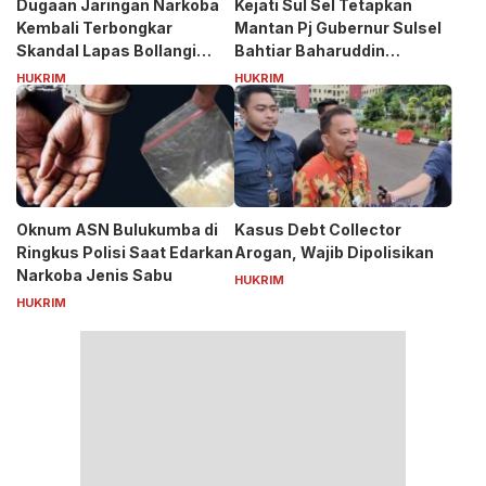
Dugaan Jaringan Narkoba
Kejati Sul Sel Tetapkan
Kembali Terbongkar
Mantan Pj Gubernur Sulsel
Skandal Lapas Bollangi
Bahtiar Baharuddin
Siapa Puang ASS?
Tersangka Kasus Korupsi
HUKRIM
HUKRIM
Bibit Nanas Rp50 Miliar
Oknum ASN Bulukumba di
Kasus Debt Collector
Ringkus Polisi Saat Edarkan
Arogan, Wajib Dipolisikan
Narkoba Jenis Sabu
HUKRIM
HUKRIM