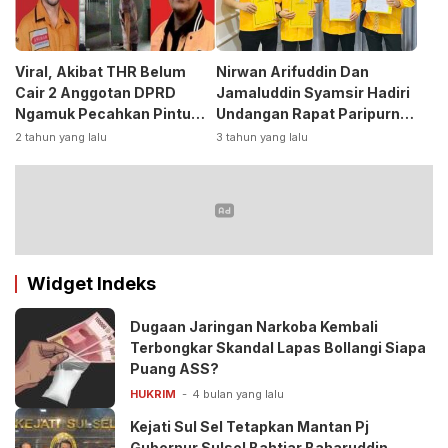
Viral, Akibat THR Belum
Nirwan Arifuddin Dan
Cair 2 Anggotan DPRD
Jamaluddin Syamsir Hadiri
Ngamuk Pecahkan Pintu
Undangan Rapat Paripurna
Kaca Kantor
DPP Partai
2 tahun yang lalu
3 tahun yang lalu
Golkar,Persiapan Bakal
Calon Kepala Daerah 2024
Widget Indeks
Dugaan Jaringan Narkoba Kembali
Terbongkar Skandal Lapas Bollangi Siapa
Puang ASS?
HUKRIM
4 bulan yang lalu
Kejati Sul Sel Tetapkan Mantan Pj
Gubernur Sulsel Bahtiar Baharuddin