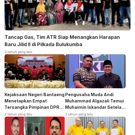
Tancap Gas, Tim ATR Siap Menangkan Harapan
Baru Jilid II di Pilkada Bulukumba
2 tahun yang lalu
Kejaksaan Negeri Bantaeng
Pengusaha Muda Andi
Menetapkan Empat
Muhammad Algazali Temui
Tersangka Pimpinan DPRD
Muhaimin Iskandar Setela
Kasus Korupsi
Ambil Formulir Bakal Calon
2 tahun yang lalu
2 tahun yang lalu
Bupati ke PKB