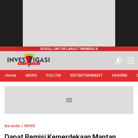
Target Investigasi Nusantara
Edukasi Nusantara
Home
NEWS
POLITIK
ENTERTAINMENT
HUKRIM
Beranda
NEWS
Dapat Remisi Kemerdekaan Mantan