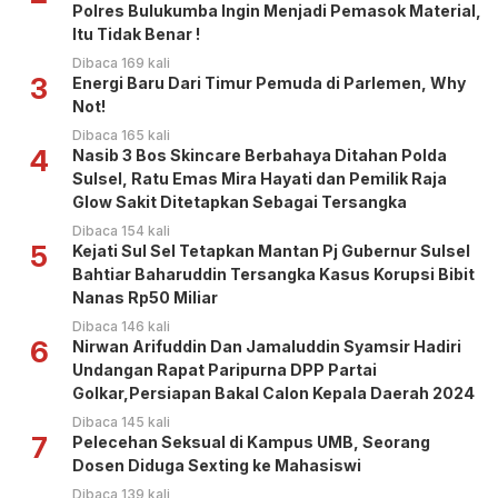
Polres Bulukumba Ingin Menjadi Pemasok Material,
Itu Tidak Benar !
Dibaca 169 kali
3
Energi Baru Dari Timur Pemuda di Parlemen, Why
Not!
Dibaca 165 kali
4
Nasib 3 Bos Skincare Berbahaya Ditahan Polda
Sulsel, Ratu Emas Mira Hayati dan Pemilik Raja
Glow Sakit Ditetapkan Sebagai Tersangka
Dibaca 154 kali
5
Kejati Sul Sel Tetapkan Mantan Pj Gubernur Sulsel
Bahtiar Baharuddin Tersangka Kasus Korupsi Bibit
Nanas Rp50 Miliar
Dibaca 146 kali
6
Nirwan Arifuddin Dan Jamaluddin Syamsir Hadiri
Undangan Rapat Paripurna DPP Partai
Golkar,Persiapan Bakal Calon Kepala Daerah 2024
Dibaca 145 kali
7
Pelecehan Seksual di Kampus UMB, Seorang
Dosen Diduga Sexting ke Mahasiswi
Dibaca 139 kali