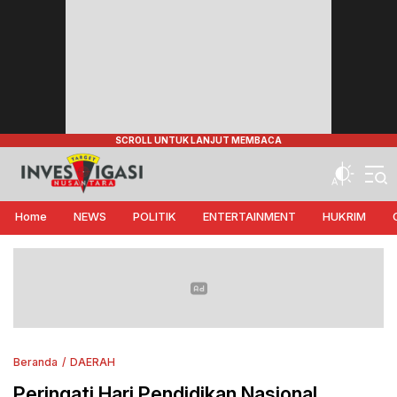
Target Investigasi Nusantara
Edukasi Nusantara
Home
NEWS
POLITIK
ENTERTAINMENT
HUKRIM
Beranda
DAERAH
Peringati Hari Pendidikan Nasional ,