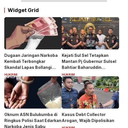
Widget Grid
Dugaan Jaringan Narkoba
Kejati Sul Sel Tetapkan
Kembali Terbongkar
Mantan Pj Gubernur Sulsel
Skandal Lapas Bollangi
Bahtiar Baharuddin
Siapa Puang ASS?
Tersangka Kasus Korupsi
HUKRIM
HUKRIM
Bibit Nanas Rp50 Miliar
Oknum ASN Bulukumba di
Kasus Debt Collector
Ringkus Polisi Saat Edarkan
Arogan, Wajib Dipolisikan
Narkoba Jenis Sabu
HUKRIM