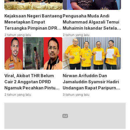
Kejaksaan Negeri Bantaeng
Pengusaha Muda Andi
Menetapkan Empat
Muhammad Algazali Temui
Tersangka Pimpinan DPRD
Muhaimin Iskandar Setela
Kasus Korupsi
Ambil Formulir Bakal Calon
2 tahun yang lalu
2 tahun yang lalu
Bupati ke PKB
Viral, Akibat THR Belum
Nirwan Arifuddin Dan
Cair 2 Anggotan DPRD
Jamaluddin Syamsir Hadiri
Ngamuk Pecahkan Pintu
Undangan Rapat Paripurna
Kaca Kantor
DPP Partai
2 tahun yang lalu
3 tahun yang lalu
Golkar,Persiapan Bakal
Calon Kepala Daerah 2024