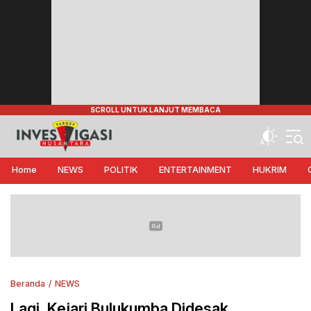
Target Investigasi Nusantara
Edukasi Nusantara
Home
NEWS
POLITIK
ENTERTAINMENT
HUKRIM
Beranda
NEWS
Lagi, Kejari Bulukumba Didesak