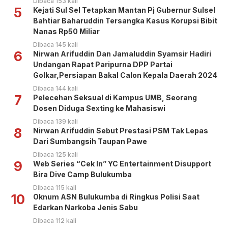
Dibaca 153 kali
5
Kejati Sul Sel Tetapkan Mantan Pj Gubernur Sulsel
Bahtiar Baharuddin Tersangka Kasus Korupsi Bibit
Nanas Rp50 Miliar
Dibaca 145 kali
6
Nirwan Arifuddin Dan Jamaluddin Syamsir Hadiri
Undangan Rapat Paripurna DPP Partai
Golkar,Persiapan Bakal Calon Kepala Daerah 2024
Dibaca 144 kali
7
Pelecehan Seksual di Kampus UMB, Seorang
Dosen Diduga Sexting ke Mahasiswi
Dibaca 139 kali
8
Nirwan Arifuddin Sebut Prestasi PSM Tak Lepas
Dari Sumbangsih Taupan Pawe
Dibaca 125 kali
9
Web Series “Cek In” YC Entertainment Disupport
Bira Dive Camp Bulukumba
Dibaca 115 kali
10
Oknum ASN Bulukumba di Ringkus Polisi Saat
Edarkan Narkoba Jenis Sabu
Dibaca 112 kali