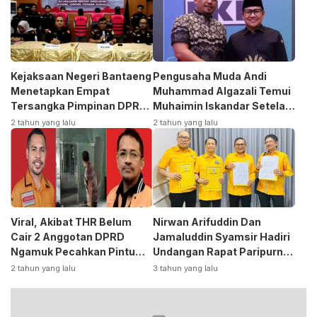
Kejaksaan Negeri Bantaeng
Pengusaha Muda Andi
Menetapkan Empat
Muhammad Algazali Temui
Tersangka Pimpinan DPRD
Muhaimin Iskandar Setela
Kasus Korupsi
Ambil Formulir Bakal Calon
2 tahun yang lalu
2 tahun yang lalu
Bupati ke PKB
Viral, Akibat THR Belum
Nirwan Arifuddin Dan
Cair 2 Anggotan DPRD
Jamaluddin Syamsir Hadiri
Ngamuk Pecahkan Pintu
Undangan Rapat Paripurna
Kaca Kantor
DPP Partai
2 tahun yang lalu
3 tahun yang lalu
Golkar,Persiapan Bakal
Calon Kepala Daerah 2024