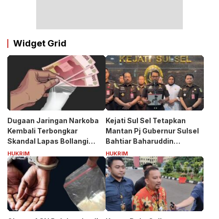
Widget Grid
Dugaan Jaringan Narkoba
Kejati Sul Sel Tetapkan
Kembali Terbongkar
Mantan Pj Gubernur Sulsel
Skandal Lapas Bollangi
Bahtiar Baharuddin
Siapa Puang ASS?
Tersangka Kasus Korupsi
HUKRIM
HUKRIM
Bibit Nanas Rp50 Miliar