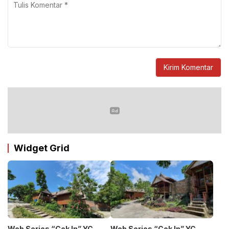
Widget Grid
Web Series “Cek In” YC
Web Series “Cek In” YC