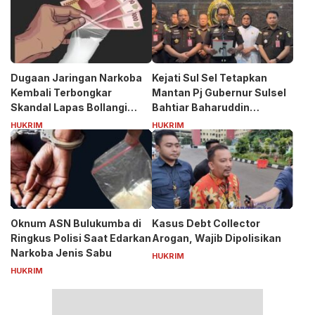
Dugaan Jaringan Narkoba
Kejati Sul Sel Tetapkan
Kembali Terbongkar
Mantan Pj Gubernur Sulsel
Skandal Lapas Bollangi
Bahtiar Baharuddin
Siapa Puang ASS?
Tersangka Kasus Korupsi
HUKRIM
HUKRIM
Bibit Nanas Rp50 Miliar
Oknum ASN Bulukumba di
Kasus Debt Collector
Ringkus Polisi Saat Edarkan
Arogan, Wajib Dipolisikan
Narkoba Jenis Sabu
HUKRIM
HUKRIM