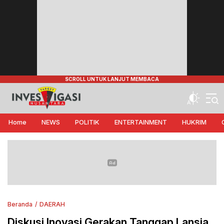
Target Investigasi Nusantara
Edukasi Nusantara
Home
NEWS
POLITIK
ENTERTAINMENT
HUKRIM
Beranda
DAERAH
Diskusi Inovasi Gerakan Tanggap Lansia,