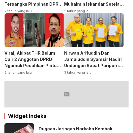
Tersangka Pimpinan DPRD
Muhaimin Iskandar Setela
Kasus Korupsi
Ambil Formulir Bakal Calon
2 tahun yang lalu
2 tahun yang lalu
Bupati ke PKB
Viral, Akibat THR Belum
Nirwan Arifuddin Dan
Cair 2 Anggotan DPRD
Jamaluddin Syamsir Hadiri
Ngamuk Pecahkan Pintu
Undangan Rapat Paripurna
Kaca Kantor
DPP Partai
2 tahun yang lalu
3 tahun yang lalu
Golkar,Persiapan Bakal
Calon Kepala Daerah 2024
Widget Indeks
Dugaan Jaringan Narkoba Kembali