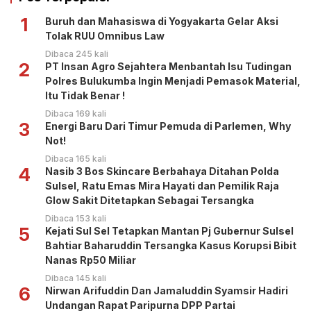
1
Buruh dan Mahasiswa di Yogyakarta Gelar Aksi
Tolak RUU Omnibus Law
Dibaca 245 kali
2
PT Insan Agro Sejahtera Menbantah Isu Tudingan
Polres Bulukumba Ingin Menjadi Pemasok Material,
Itu Tidak Benar !
Dibaca 169 kali
3
Energi Baru Dari Timur Pemuda di Parlemen, Why
Not!
Dibaca 165 kali
4
Nasib 3 Bos Skincare Berbahaya Ditahan Polda
Sulsel, Ratu Emas Mira Hayati dan Pemilik Raja
Glow Sakit Ditetapkan Sebagai Tersangka
Dibaca 153 kali
5
Kejati Sul Sel Tetapkan Mantan Pj Gubernur Sulsel
Bahtiar Baharuddin Tersangka Kasus Korupsi Bibit
Nanas Rp50 Miliar
Dibaca 145 kali
6
Nirwan Arifuddin Dan Jamaluddin Syamsir Hadiri
Undangan Rapat Paripurna DPP Partai