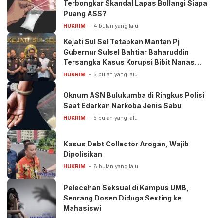
Terbongkar Skandal Lapas Bollangi Siapa
Puang ASS?
HUKRIM
4 bulan yang lalu
Kejati Sul Sel Tetapkan Mantan Pj
Gubernur Sulsel Bahtiar Baharuddin
Tersangka Kasus Korupsi Bibit Nanas
Rp50 Miliar
HUKRIM
5 bulan yang lalu
Oknum ASN Bulukumba di Ringkus Polisi
Saat Edarkan Narkoba Jenis Sabu
HUKRIM
5 bulan yang lalu
Kasus Debt Collector Arogan, Wajib
Dipolisikan
HUKRIM
8 bulan yang lalu
Pelecehan Seksual di Kampus UMB,
Seorang Dosen Diduga Sexting ke
Mahasiswi