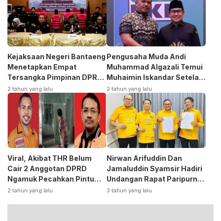
Kejaksaan Negeri Bantaeng
Pengusaha Muda Andi
Menetapkan Empat
Muhammad Algazali Temui
Tersangka Pimpinan DPRD
Muhaimin Iskandar Setela
Kasus Korupsi
Ambil Formulir Bakal Calon
2 tahun yang lalu
2 tahun yang lalu
Bupati ke PKB
Viral, Akibat THR Belum
Nirwan Arifuddin Dan
Cair 2 Anggotan DPRD
Jamaluddin Syamsir Hadiri
Ngamuk Pecahkan Pintu
Undangan Rapat Paripurna
Kaca Kantor
DPP Partai
2 tahun yang lalu
3 tahun yang lalu
Golkar,Persiapan Bakal
Calon Kepala Daerah 2024