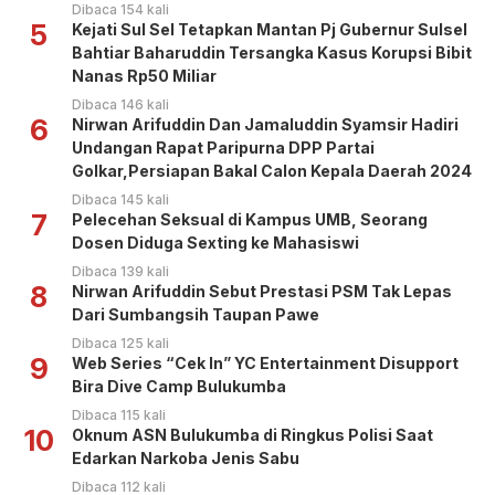
Dibaca 154 kali
5
Kejati Sul Sel Tetapkan Mantan Pj Gubernur Sulsel
Bahtiar Baharuddin Tersangka Kasus Korupsi Bibit
Nanas Rp50 Miliar
Dibaca 146 kali
6
Nirwan Arifuddin Dan Jamaluddin Syamsir Hadiri
Undangan Rapat Paripurna DPP Partai
Golkar,Persiapan Bakal Calon Kepala Daerah 2024
Dibaca 145 kali
7
Pelecehan Seksual di Kampus UMB, Seorang
Dosen Diduga Sexting ke Mahasiswi
Dibaca 139 kali
8
Nirwan Arifuddin Sebut Prestasi PSM Tak Lepas
Dari Sumbangsih Taupan Pawe
Dibaca 125 kali
9
Web Series “Cek In” YC Entertainment Disupport
Bira Dive Camp Bulukumba
Dibaca 115 kali
10
Oknum ASN Bulukumba di Ringkus Polisi Saat
Edarkan Narkoba Jenis Sabu
Dibaca 112 kali