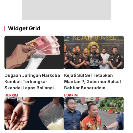
Widget Grid
Dugaan Jaringan Narkoba
Kejati Sul Sel Tetapkan
Kembali Terbongkar
Mantan Pj Gubernur Sulsel
Skandal Lapas Bollangi
Bahtiar Baharuddin
Siapa Puang ASS?
Tersangka Kasus Korupsi
HUKRIM
HUKRIM
Bibit Nanas Rp50 Miliar