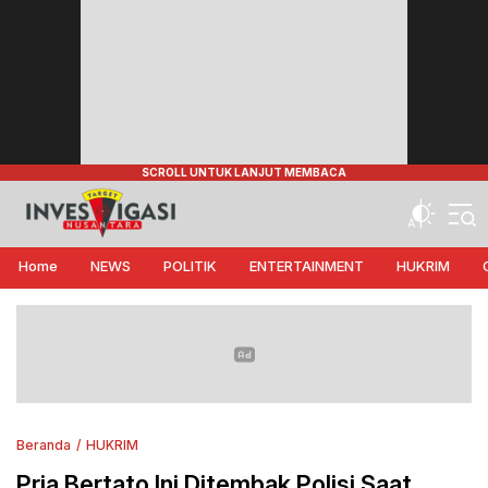
Target Investigasi Nusantara
Edukasi Nusantara
Home
NEWS
POLITIK
ENTERTAINMENT
HUKRIM
Beranda
HUKRIM
Pria Bertato Ini Ditembak Polisi Saat