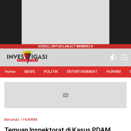
Target Investigasi Nusantara
Edukasi Nusantara
Home
NEWS
POLITIK
ENTERTAINMENT
HUKRIM
Beranda
HUKRIM
Temuan Inspektorat di Kasus PDAM