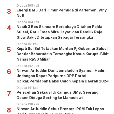
Dibaca 165 kali
3
Energi Baru Dari Timur Pemuda di Parlemen, Why
Not!
Dibaca 164 kali
4
Nasib 3 Bos Skincare Berbahaya Ditahan Polda
Sulsel, Ratu Emas Mira Hayati dan Pemilik Raja
Glow Sakit Ditetapkan Sebagai Tersangka
Dibaca 151 kali
5
Kejati Sul Sel Tetapkan Mantan Pj Gubernur Sulsel
Bahtiar Baharuddin Tersangka Kasus Korupsi Bibit
Nanas Rp50 Miliar
Dibaca 142 kali
6
Nirwan Arifuddin Dan Jamaluddin Syamsir Hadiri
Undangan Rapat Paripurna DPP Partai
Golkar,Persiapan Bakal Calon Kepala Daerah 2024
Dibaca 141 kali
7
Pelecehan Seksual di Kampus UMB, Seorang
Dosen Diduga Sexting ke Mahasiswi
Dibaca 138 kali
8
Nirwan Arifuddin Sebut Prestasi PSM Tak Lepas