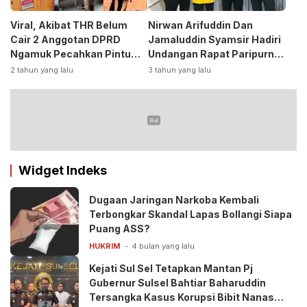
Viral, Akibat THR Belum
Nirwan Arifuddin Dan
Cair 2 Anggotan DPRD
Jamaluddin Syamsir Hadiri
Ngamuk Pecahkan Pintu
Undangan Rapat Paripurna
Kaca Kantor
DPP Partai
2 tahun yang lalu
3 tahun yang lalu
Golkar,Persiapan Bakal
Calon Kepala Daerah 2024
Widget Indeks
Dugaan Jaringan Narkoba Kembali
Terbongkar Skandal Lapas Bollangi Siapa
Puang ASS?
HUKRIM
4 bulan yang lalu
Kejati Sul Sel Tetapkan Mantan Pj
Gubernur Sulsel Bahtiar Baharuddin
Tersangka Kasus Korupsi Bibit Nanas