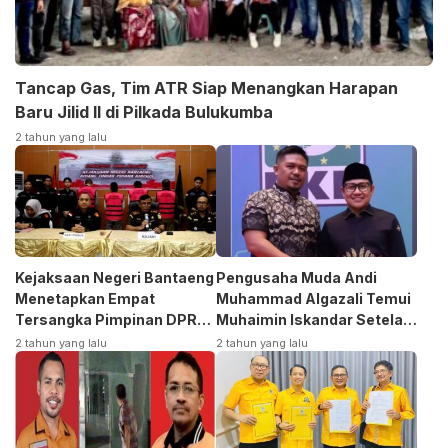
Tancap Gas, Tim ATR Siap Menangkan Harapan
Baru Jilid II di Pilkada Bulukumba
2 tahun yang lalu
Kejaksaan Negeri Bantaeng
Pengusaha Muda Andi
Menetapkan Empat
Muhammad Algazali Temui
Tersangka Pimpinan DPRD
Muhaimin Iskandar Setela
Kasus Korupsi
Ambil Formulir Bakal Calon
2 tahun yang lalu
2 tahun yang lalu
Bupati ke PKB