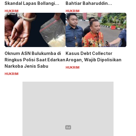
Skandal Lapas Bollangi
Bahtiar Baharuddin
Siapa Puang ASS?
Tersangka Kasus Korupsi
HUKRIM
HUKRIM
Bibit Nanas Rp50 Miliar
Oknum ASN Bulukumba di
Kasus Debt Collector
Ringkus Polisi Saat Edarkan
Arogan, Wajib Dipolisikan
Narkoba Jenis Sabu
HUKRIM
HUKRIM