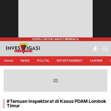
Target Investigasi Nusantara
Edukasi Nusantara
Home
NEWS
POLITIK
ENTERTAINMENT
HUKRIM
#Temuan Inspektorat di Kasus PDAM Lombok
Timur