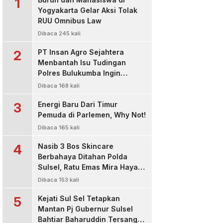
1
Yogyakarta Gelar Aksi Tolak
RUU Omnibus Law
Dibaca 245 kali
2
PT Insan Agro Sejahtera
Menbantah Isu Tudingan
Polres Bulukumba Ingin
Menjadi Pemasok Material, Itu
Dibaca 168 kali
Tidak Benar !
3
Energi Baru Dari Timur
Pemuda di Parlemen, Why Not!
Dibaca 165 kali
4
Nasib 3 Bos Skincare
Berbahaya Ditahan Polda
Sulsel, Ratu Emas Mira Hayati
dan Pemilik Raja Glow Sakit
Dibaca 153 kali
Ditetapkan Sebagai
5
Tersangka
Kejati Sul Sel Tetapkan
Mantan Pj Gubernur Sulsel
Bahtiar Baharuddin Tersangka