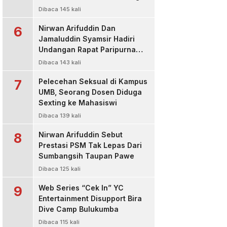
Kasus Korupsi Bibit Nanas
Dibaca 145 kali
Rp50 Miliar
6
Nirwan Arifuddin Dan
Jamaluddin Syamsir Hadiri
Undangan Rapat Paripurna
DPP Partai Golkar,Persiapan
Dibaca 143 kali
Bakal Calon Kepala Daerah
7
2024
Pelecehan Seksual di Kampus
UMB, Seorang Dosen Diduga
Sexting ke Mahasiswi
Dibaca 139 kali
8
Nirwan Arifuddin Sebut
Prestasi PSM Tak Lepas Dari
Sumbangsih Taupan Pawe
Dibaca 125 kali
9
Web Series “Cek In” YC
Entertainment Disupport Bira
Dive Camp Bulukumba
Dibaca 115 kali