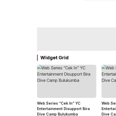
Widget Grid
Web Series “Cek In” YC
Web Ser
Entertainment Disupport Bira
Enterta
Dive Camp Bulukumba
Dive C