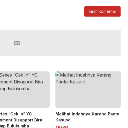
ies “Cek In” YC
Melihat Indahnya Karang Pantai
inment Disupport Bira
Kasuso
amp Bulukumba
TRAVEL