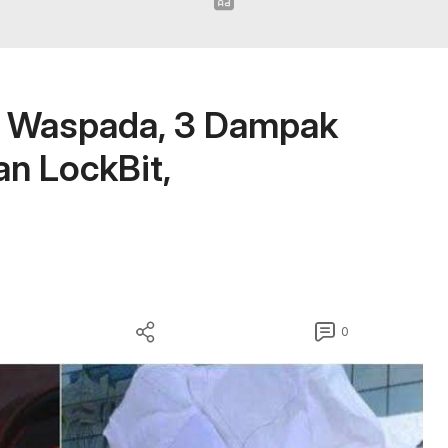
b Waspada, 3 Dampak
n LockBit,
0