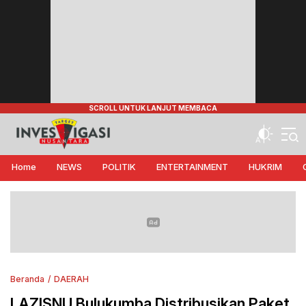
Target Investigasi Nusantara
Edukasi Nusantara
Home
NEWS
POLITIK
ENTERTAINMENT
HUKRIM
Beranda
DAERAH
LAZISNU Bulukumba Distribusikan Paket