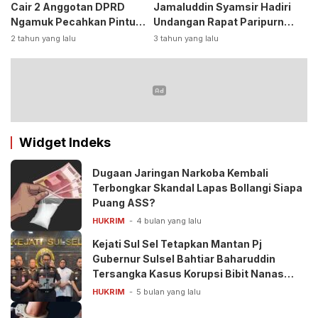
Cair 2 Anggotan DPRD
Jamaluddin Syamsir Hadiri
Ngamuk Pecahkan Pintu
Undangan Rapat Paripurna
Kaca Kantor
DPP Partai
2 tahun yang lalu
3 tahun yang lalu
Golkar,Persiapan Bakal
Calon Kepala Daerah 2024
Widget Indeks
Dugaan Jaringan Narkoba Kembali
Terbongkar Skandal Lapas Bollangi Siapa
Puang ASS?
HUKRIM
4 bulan yang lalu
Kejati Sul Sel Tetapkan Mantan Pj
Gubernur Sulsel Bahtiar Baharuddin
Tersangka Kasus Korupsi Bibit Nanas
Rp50 Miliar
HUKRIM
5 bulan yang lalu