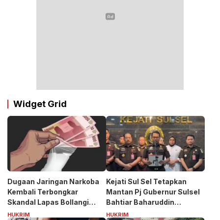
Widget Grid
Dugaan Jaringan Narkoba
Kejati Sul Sel Tetapkan
Kembali Terbongkar
Mantan Pj Gubernur Sulsel
Skandal Lapas Bollangi
Bahtiar Baharuddin
Siapa Puang ASS?
Tersangka Kasus Korupsi
HUKRIM
HUKRIM