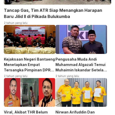
Tancap Gas, Tim ATR Siap Menangkan Harapan
Baru Jilid II di Pilkada Bulukumba
2 tahun yang lalu
Kejaksaan Negeri Bantaeng
Pengusaha Muda Andi
Menetapkan Empat
Muhammad Algazali Temui
Tersangka Pimpinan DPRD
Muhaimin Iskandar Setela
Kasus Korupsi
Ambil Formulir Bakal Calon
2 tahun yang lalu
2 tahun yang lalu
Bupati ke PKB
Viral, Akibat THR Belum
Nirwan Arifuddin Dan