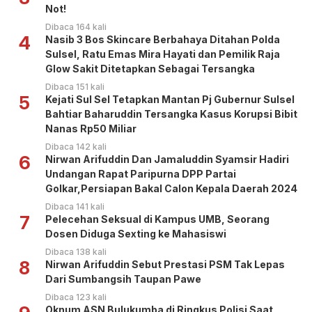
Not!
Dibaca 164 kali
4
Nasib 3 Bos Skincare Berbahaya Ditahan Polda
Sulsel, Ratu Emas Mira Hayati dan Pemilik Raja
Glow Sakit Ditetapkan Sebagai Tersangka
Dibaca 151 kali
5
Kejati Sul Sel Tetapkan Mantan Pj Gubernur Sulsel
Bahtiar Baharuddin Tersangka Kasus Korupsi Bibit
Nanas Rp50 Miliar
Dibaca 142 kali
6
Nirwan Arifuddin Dan Jamaluddin Syamsir Hadiri
Undangan Rapat Paripurna DPP Partai
Golkar,Persiapan Bakal Calon Kepala Daerah 2024
Dibaca 141 kali
7
Pelecehan Seksual di Kampus UMB, Seorang
Dosen Diduga Sexting ke Mahasiswi
Dibaca 138 kali
8
Nirwan Arifuddin Sebut Prestasi PSM Tak Lepas
Dari Sumbangsih Taupan Pawe
Dibaca 123 kali
Oknum ASN Bulukumba di Ringkus Polisi Saat