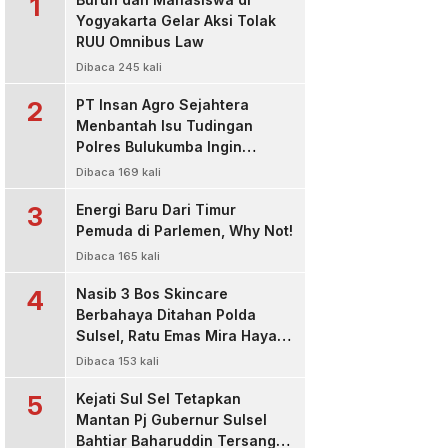
1
Yogyakarta Gelar Aksi Tolak
RUU Omnibus Law
Dibaca 245 kali
2
PT Insan Agro Sejahtera
Menbantah Isu Tudingan
Polres Bulukumba Ingin
Menjadi Pemasok Material, Itu
Dibaca 169 kali
Tidak Benar !
3
Energi Baru Dari Timur
Pemuda di Parlemen, Why Not!
Dibaca 165 kali
4
Nasib 3 Bos Skincare
Berbahaya Ditahan Polda
Sulsel, Ratu Emas Mira Hayati
dan Pemilik Raja Glow Sakit
Dibaca 153 kali
Ditetapkan Sebagai
5
Tersangka
Kejati Sul Sel Tetapkan
Mantan Pj Gubernur Sulsel
Bahtiar Baharuddin Tersangka