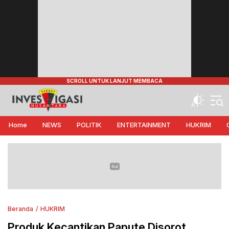
Target Investigasi Nusantara
Edukasi Nusantara
Home
NEWS
POLITIK
ENTERTAINMENT
HUKRIM
Beranda
HUKRIM
Produk Kecantikan Papute Disorot,