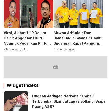
Bupati ke PKB
Viral, Akibat THR Belum
Nirwan Arifuddin Dan
Cair 2 Anggotan DPRD
Jamaluddin Syamsir Hadiri
Ngamuk Pecahkan Pintu
Undangan Rapat Paripurna
Kaca Kantor
DPP Partai
2 tahun yang lalu
3 tahun yang lalu
Golkar,Persiapan Bakal
Calon Kepala Daerah 2024
Widget Indeks
Dugaan Jaringan Narkoba Kembali
Terbongkar Skandal Lapas Bollangi Siapa
Puang ASS?