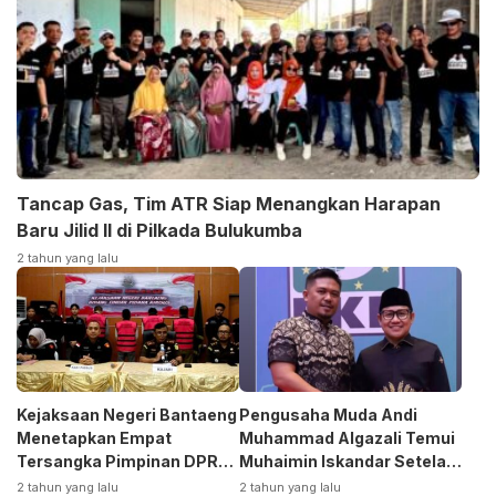
Tancap Gas, Tim ATR Siap Menangkan Harapan
Baru Jilid II di Pilkada Bulukumba
2 tahun yang lalu
Kejaksaan Negeri Bantaeng
Pengusaha Muda Andi
Menetapkan Empat
Muhammad Algazali Temui
Tersangka Pimpinan DPRD
Muhaimin Iskandar Setela
Kasus Korupsi
Ambil Formulir Bakal Calon
2 tahun yang lalu
2 tahun yang lalu