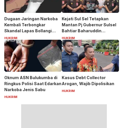
Dugaan Jaringan Narkoba
Kejati Sul Sel Tetapkan
Kembali Terbongkar
Mantan Pj Gubernur Sulsel
Skandal Lapas Bollangi
Bahtiar Baharuddin
Siapa Puang ASS?
Tersangka Kasus Korupsi
HUKRIM
HUKRIM
Bibit Nanas Rp50 Miliar
Oknum ASN Bulukumba di
Kasus Debt Collector
Ringkus Polisi Saat Edarkan
Arogan, Wajib Dipolisikan
Narkoba Jenis Sabu
HUKRIM
HUKRIM