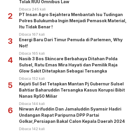
Tolak RUU Omnibus Law
Dibaca 245 kali
2
PT Insan Agro Sejahtera Menbantah Isu Tudingan
Polres Bulukumba Ingin Menjadi Pemasok Material,
Itu Tidak Benar !
Dibaca 167 kali
3
Energi Baru Dari Timur Pemuda di Parlemen, Why
Not!
Dibaca 165 kali
4
Nasib 3 Bos Skincare Berbahaya Ditahan Polda
Sulsel, Ratu Emas Mira Hayati dan Pemilik Raja
Glow Sakit Ditetapkan Sebagai Tersangka
Dibaca 152 kali
5
Kejati Sul Sel Tetapkan Mantan Pj Gubernur Sulsel
Bahtiar Baharuddin Tersangka Kasus Korupsi Bibit
Nanas Rp50 Miliar
Dibaca 144 kali
6
Nirwan Arifuddin Dan Jamaluddin Syamsir Hadiri
Undangan Rapat Paripurna DPP Partai
Golkar,Persiapan Bakal Calon Kepala Daerah 2024
Dibaca 142 kali