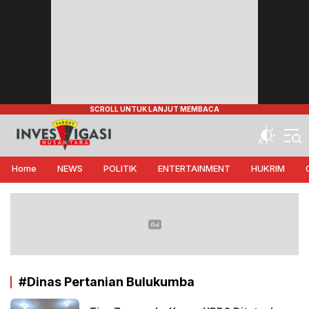
Target Investigasi Nusantara
Edukasi Nusantara
Home
NEWS
POLITIK
ENTERTAINMENT
HUKRIM
#Dinas Pertanian Bulukumba