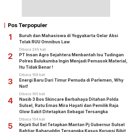
Pos Terpopuler
1
Buruh dan Mahasiswa di Yogyakarta Gelar Aksi
Tolak RUU Omnibus Law
Dibaca 245 kali
2
PT Insan Agro Sejahtera Menbantah Isu Tudingan
Polres Bulukumba Ingin Menjadi Pemasok Material,
Itu Tidak Benar !
Dibaca 169 kali
3
Energi Baru Dari Timur Pemuda di Parlemen, Why
Not!
Dibaca 165 kali
4
Nasib 3 Bos Skincare Berbahaya Ditahan Polda
Sulsel, Ratu Emas Mira Hayati dan Pemilik Raja
Glow Sakit Ditetapkan Sebagai Tersangka
Dibaca 154 kali
5
Kejati Sul Sel Tetapkan Mantan Pj Gubernur Sulsel
Bahtiar Baharuddin Tersangka Kasus Korupsi Bibit