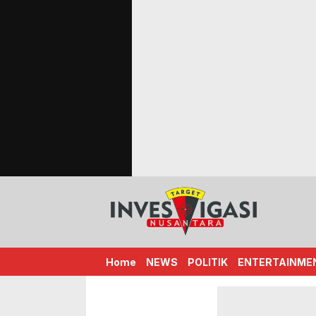
Target Investigasi Nusantara
Edukasi Nusantara
Home
NEWS
POLITIK
ENTERTAINME