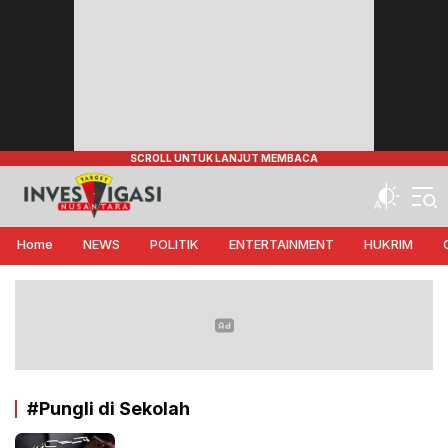
Target Investigasi Nusantara
Edukasi Nusantara
Home
NEWS
POLITIK
ENTERTAINMENT
HUKRIM
#Pungli di Sekolah