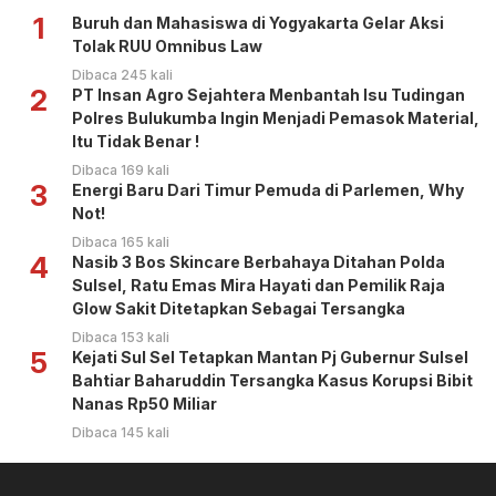
1
Buruh dan Mahasiswa di Yogyakarta Gelar Aksi
Tolak RUU Omnibus Law
Dibaca 245 kali
2
PT Insan Agro Sejahtera Menbantah Isu Tudingan
Polres Bulukumba Ingin Menjadi Pemasok Material,
Itu Tidak Benar !
Dibaca 169 kali
3
Energi Baru Dari Timur Pemuda di Parlemen, Why
Not!
Dibaca 165 kali
4
Nasib 3 Bos Skincare Berbahaya Ditahan Polda
Sulsel, Ratu Emas Mira Hayati dan Pemilik Raja
Glow Sakit Ditetapkan Sebagai Tersangka
Dibaca 153 kali
5
Kejati Sul Sel Tetapkan Mantan Pj Gubernur Sulsel
Bahtiar Baharuddin Tersangka Kasus Korupsi Bibit
Nanas Rp50 Miliar
Dibaca 145 kali