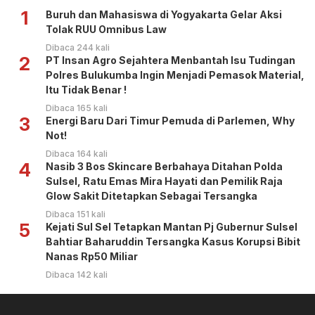
1
Buruh dan Mahasiswa di Yogyakarta Gelar Aksi
Tolak RUU Omnibus Law
Dibaca 244 kali
2
PT Insan Agro Sejahtera Menbantah Isu Tudingan
Polres Bulukumba Ingin Menjadi Pemasok Material,
Itu Tidak Benar !
Dibaca 165 kali
3
Energi Baru Dari Timur Pemuda di Parlemen, Why
Not!
Dibaca 164 kali
4
Nasib 3 Bos Skincare Berbahaya Ditahan Polda
Sulsel, Ratu Emas Mira Hayati dan Pemilik Raja
Glow Sakit Ditetapkan Sebagai Tersangka
Dibaca 151 kali
5
Kejati Sul Sel Tetapkan Mantan Pj Gubernur Sulsel
Bahtiar Baharuddin Tersangka Kasus Korupsi Bibit
Nanas Rp50 Miliar
Dibaca 142 kali