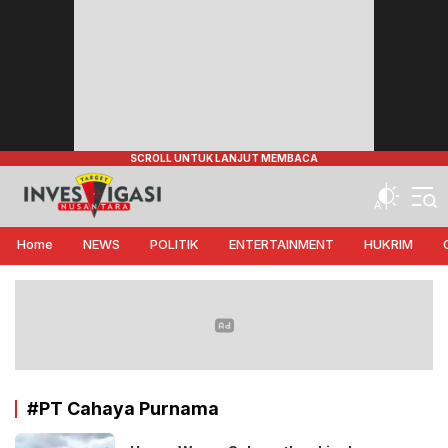
Target Investigasi Nusantara
Edukasi Nusantara
Home
NEWS
POLITIK
ENTERTAINMENT
HUKRIM
#PT Cahaya Purnama