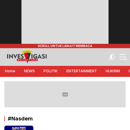
Target Investigasi Nusantara
Edukasi Nusantara
Home
NEWS
POLITIK
ENTERTAINMENT
HUKRIM
#Nasdem