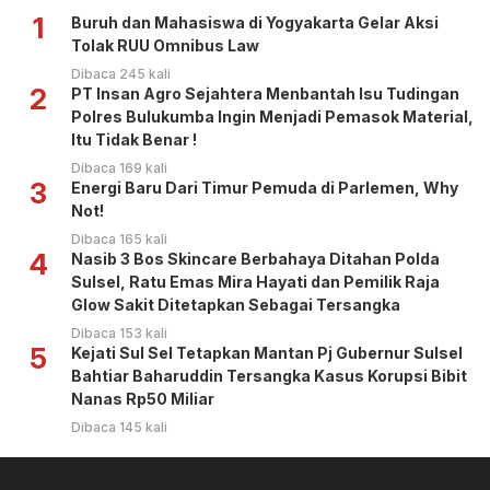
1
Buruh dan Mahasiswa di Yogyakarta Gelar Aksi
Tolak RUU Omnibus Law
Dibaca 245 kali
2
PT Insan Agro Sejahtera Menbantah Isu Tudingan
Polres Bulukumba Ingin Menjadi Pemasok Material,
Itu Tidak Benar !
Dibaca 169 kali
3
Energi Baru Dari Timur Pemuda di Parlemen, Why
Not!
Dibaca 165 kali
4
Nasib 3 Bos Skincare Berbahaya Ditahan Polda
Sulsel, Ratu Emas Mira Hayati dan Pemilik Raja
Glow Sakit Ditetapkan Sebagai Tersangka
Dibaca 153 kali
5
Kejati Sul Sel Tetapkan Mantan Pj Gubernur Sulsel
Bahtiar Baharuddin Tersangka Kasus Korupsi Bibit
Nanas Rp50 Miliar
Dibaca 145 kali