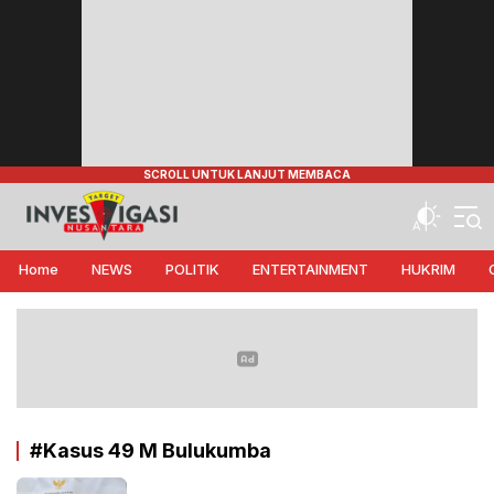
Target Investigasi Nusantara
Edukasi Nusantara
Home
NEWS
POLITIK
ENTERTAINMENT
HUKRIM
#Kasus 49 M Bulukumba