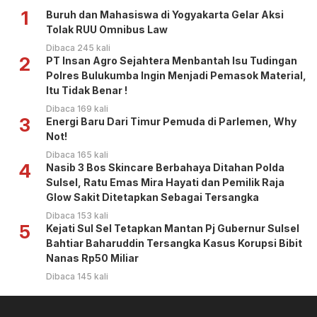
1
Buruh dan Mahasiswa di Yogyakarta Gelar Aksi
Tolak RUU Omnibus Law
Dibaca 245 kali
2
PT Insan Agro Sejahtera Menbantah Isu Tudingan
Polres Bulukumba Ingin Menjadi Pemasok Material,
Itu Tidak Benar !
Dibaca 169 kali
3
Energi Baru Dari Timur Pemuda di Parlemen, Why
Not!
Dibaca 165 kali
4
Nasib 3 Bos Skincare Berbahaya Ditahan Polda
Sulsel, Ratu Emas Mira Hayati dan Pemilik Raja
Glow Sakit Ditetapkan Sebagai Tersangka
Dibaca 153 kali
5
Kejati Sul Sel Tetapkan Mantan Pj Gubernur Sulsel
Bahtiar Baharuddin Tersangka Kasus Korupsi Bibit
Nanas Rp50 Miliar
Dibaca 145 kali