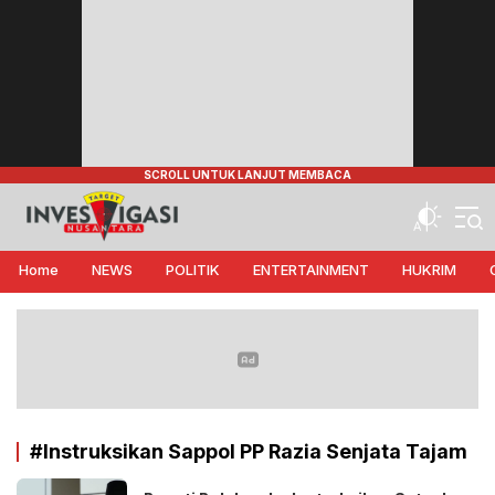
Target Investigasi Nusantara
Edukasi Nusantara
Home
NEWS
POLITIK
ENTERTAINMENT
HUKRIM
#Instruksikan Sappol PP Razia Senjata Tajam