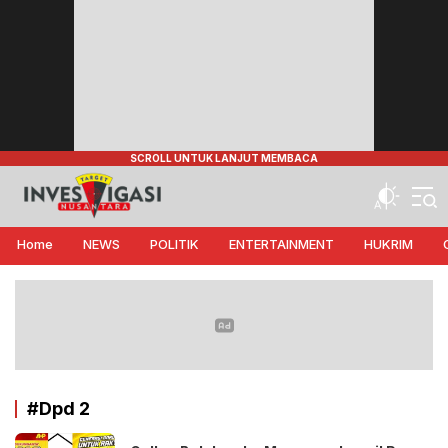
Target Investigasi Nusantara
Edukasi Nusantara
Home
NEWS
POLITIK
ENTERTAINMENT
HUKRIM
#Dpd 2