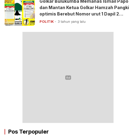
Golkar Bulukumba Memanas Ismail Papo
dan Mantan Ketua Golkar Hamzah Pangki
optimis Berebut Nomor urut 1 Dapil 2
Gantarang-Kindang
POLITIK
3 tahun yang lalu
Pos Terpopuler