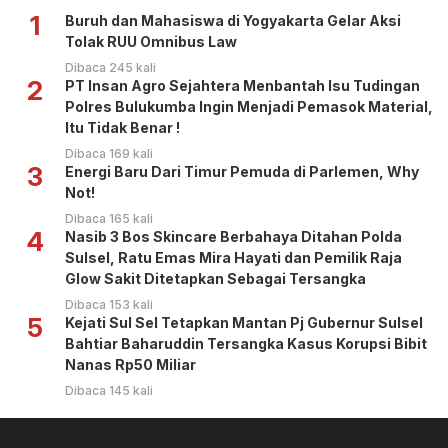
1
Buruh dan Mahasiswa di Yogyakarta Gelar Aksi
Tolak RUU Omnibus Law
Dibaca 245 kali
2
PT Insan Agro Sejahtera Menbantah Isu Tudingan
Polres Bulukumba Ingin Menjadi Pemasok Material,
Itu Tidak Benar !
Dibaca 169 kali
3
Energi Baru Dari Timur Pemuda di Parlemen, Why
Not!
Dibaca 165 kali
4
Nasib 3 Bos Skincare Berbahaya Ditahan Polda
Sulsel, Ratu Emas Mira Hayati dan Pemilik Raja
Glow Sakit Ditetapkan Sebagai Tersangka
Dibaca 153 kali
5
Kejati Sul Sel Tetapkan Mantan Pj Gubernur Sulsel
Bahtiar Baharuddin Tersangka Kasus Korupsi Bibit
Nanas Rp50 Miliar
Dibaca 145 kali