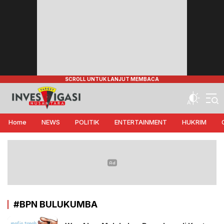
Target Investigasi Nusantara
Edukasi Nusantara
Home
NEWS
POLITIK
ENTERTAINMENT
HUKRIM
#BPN BULUKUMBA