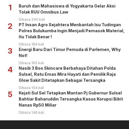
1
Buruh dan Mahasiswa di Yogyakarta Gelar Aksi
Tolak RUU Omnibus Law
Dibaca 245 kali
2
PT Insan Agro Sejahtera Menbantah Isu Tudingan
Polres Bulukumba Ingin Menjadi Pemasok Material,
Itu Tidak Benar !
Dibaca 169 kali
3
Energi Baru Dari Timur Pemuda di Parlemen, Why
Not!
Dibaca 165 kali
4
Nasib 3 Bos Skincare Berbahaya Ditahan Polda
Sulsel, Ratu Emas Mira Hayati dan Pemilik Raja
Glow Sakit Ditetapkan Sebagai Tersangka
Dibaca 154 kali
5
Kejati Sul Sel Tetapkan Mantan Pj Gubernur Sulsel
Bahtiar Baharuddin Tersangka Kasus Korupsi Bibit
Nanas Rp50 Miliar
Dibaca 146 kali