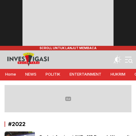
Target Investigasi Nusantara
Edukasi Nusantara
Home
NEWS
POLITIK
ENTERTAINMENT
HUKRIM
#2022