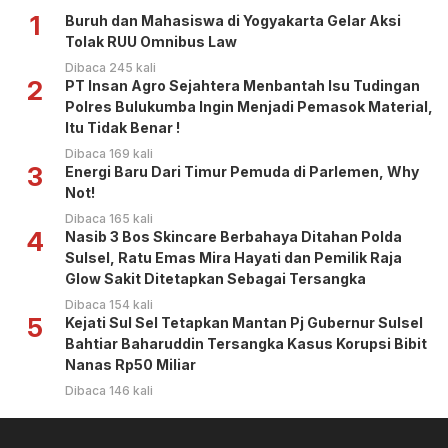
1
Buruh dan Mahasiswa di Yogyakarta Gelar Aksi
Tolak RUU Omnibus Law
Dibaca 245 kali
2
PT Insan Agro Sejahtera Menbantah Isu Tudingan
Polres Bulukumba Ingin Menjadi Pemasok Material,
Itu Tidak Benar !
Dibaca 169 kali
3
Energi Baru Dari Timur Pemuda di Parlemen, Why
Not!
Dibaca 165 kali
4
Nasib 3 Bos Skincare Berbahaya Ditahan Polda
Sulsel, Ratu Emas Mira Hayati dan Pemilik Raja
Glow Sakit Ditetapkan Sebagai Tersangka
Dibaca 154 kali
5
Kejati Sul Sel Tetapkan Mantan Pj Gubernur Sulsel
Bahtiar Baharuddin Tersangka Kasus Korupsi Bibit
Nanas Rp50 Miliar
Dibaca 146 kali