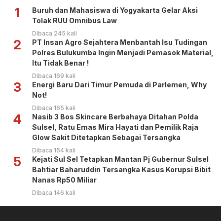
1
Buruh dan Mahasiswa di Yogyakarta Gelar Aksi
Tolak RUU Omnibus Law
Dibaca 245 kali
2
PT Insan Agro Sejahtera Menbantah Isu Tudingan
Polres Bulukumba Ingin Menjadi Pemasok Material,
Itu Tidak Benar !
Dibaca 169 kali
3
Energi Baru Dari Timur Pemuda di Parlemen, Why
Not!
Dibaca 165 kali
4
Nasib 3 Bos Skincare Berbahaya Ditahan Polda
Sulsel, Ratu Emas Mira Hayati dan Pemilik Raja
Glow Sakit Ditetapkan Sebagai Tersangka
Dibaca 154 kali
5
Kejati Sul Sel Tetapkan Mantan Pj Gubernur Sulsel
Bahtiar Baharuddin Tersangka Kasus Korupsi Bibit
Nanas Rp50 Miliar
Dibaca 146 kali