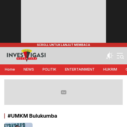
Target Investigasi Nusantara
Edukasi Nusantara
Home
NEWS
POLITIK
ENTERTAINMENT
HUKRIM
#UMKM Bulukumba