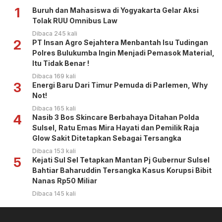
1
Buruh dan Mahasiswa di Yogyakarta Gelar Aksi
Tolak RUU Omnibus Law
Dibaca 245 kali
2
PT Insan Agro Sejahtera Menbantah Isu Tudingan
Polres Bulukumba Ingin Menjadi Pemasok Material,
Itu Tidak Benar !
Dibaca 169 kali
3
Energi Baru Dari Timur Pemuda di Parlemen, Why
Not!
Dibaca 165 kali
4
Nasib 3 Bos Skincare Berbahaya Ditahan Polda
Sulsel, Ratu Emas Mira Hayati dan Pemilik Raja
Glow Sakit Ditetapkan Sebagai Tersangka
Dibaca 153 kali
5
Kejati Sul Sel Tetapkan Mantan Pj Gubernur Sulsel
Bahtiar Baharuddin Tersangka Kasus Korupsi Bibit
Nanas Rp50 Miliar
Dibaca 145 kali