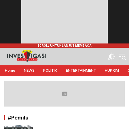
Target Investigasi Nusantara
Edukasi Nusantara
Home
NEWS
POLITIK
ENTERTAINMENT
HUKRIM
#Pemilu