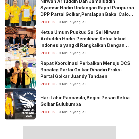
Nirwan Arifuddin Dan Jamaluddin
Syamsir Hadiri Undangan Rapat Paripurna
DPP Partai Golkar,Persiapan Bakal Calon
Kepala Daerah 2024
POLITIK
3 tahun yang lalu
Ketua Umum Puskud Sul Sel Nirwan
Arifuddin Hadiri Pemilihan Ketua Inkud
Indonesia yang di Rangkaikan Dengan
Deklarasi Dukung Prabowo-Gibran di
POLITIK
3 tahun yang lalu
2024
Rapat Koordinasi Perbaikan Menuju DCS
Bacaleg Partai Golkar Dihadiri Fraksi
Partai Golkar Juandy Tandaen
POLITIK
3 tahun yang lalu
Hari Lahir Pancasila,Begini Pesan Ketua
Golkar Bulukumba
POLITIK
3 tahun yang lalu