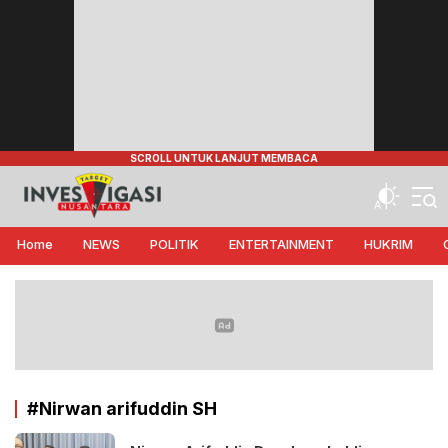
Target Investigasi Nusantara
Edukasi Nusantara
Home
NEWS
POLITIK
ENTERTAINMENT
HUKRIM
#Nirwan arifuddin SH