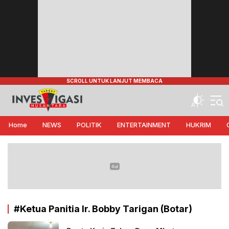
Target Investigasi Nusantara
Edukasi Nusantara
Home
NEWS
POLITIK
ENTERTAINMENT
HUKRIM
#Ketua Panitia Ir. Bobby Tarigan (Botar)