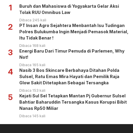
1
Buruh dan Mahasiswa di Yogyakarta Gelar Aksi
Tolak RUU Omnibus Law
Dibaca 245 kali
2
PT Insan Agro Sejahtera Menbantah Isu Tudingan
Polres Bulukumba Ingin Menjadi Pemasok Material,
Itu Tidak Benar !
Dibaca 168 kali
3
Energi Baru Dari Timur Pemuda di Parlemen, Why
Not!
Dibaca 165 kali
4
Nasib 3 Bos Skincare Berbahaya Ditahan Polda
Sulsel, Ratu Emas Mira Hayati dan Pemilik Raja
Glow Sakit Ditetapkan Sebagai Tersangka
Dibaca 153 kali
5
Kejati Sul Sel Tetapkan Mantan Pj Gubernur Sulsel
Bahtiar Baharuddin Tersangka Kasus Korupsi Bibit
Nanas Rp50 Miliar
Dibaca 145 kali