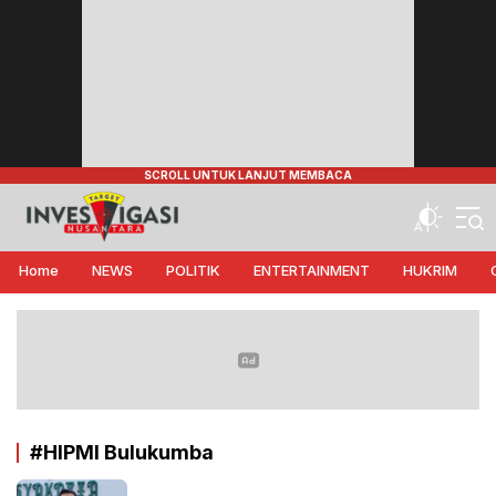
Target Investigasi Nusantara
Edukasi Nusantara
Home
NEWS
POLITIK
ENTERTAINMENT
HUKRIM
#HIPMI Bulukumba