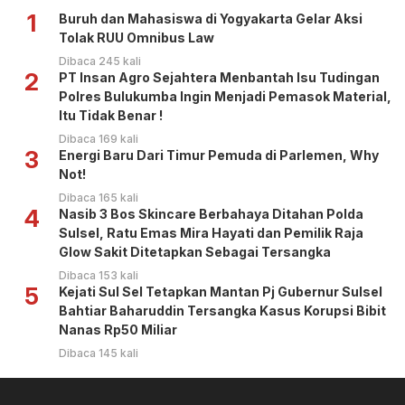
1
Buruh dan Mahasiswa di Yogyakarta Gelar Aksi
Tolak RUU Omnibus Law
Dibaca 245 kali
2
PT Insan Agro Sejahtera Menbantah Isu Tudingan
Polres Bulukumba Ingin Menjadi Pemasok Material,
Itu Tidak Benar !
Dibaca 169 kali
3
Energi Baru Dari Timur Pemuda di Parlemen, Why
Not!
Dibaca 165 kali
4
Nasib 3 Bos Skincare Berbahaya Ditahan Polda
Sulsel, Ratu Emas Mira Hayati dan Pemilik Raja
Glow Sakit Ditetapkan Sebagai Tersangka
Dibaca 153 kali
5
Kejati Sul Sel Tetapkan Mantan Pj Gubernur Sulsel
Bahtiar Baharuddin Tersangka Kasus Korupsi Bibit
Nanas Rp50 Miliar
Dibaca 145 kali