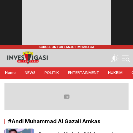
Target Investigasi Nusantara
Edukasi Nusantara
Home
NEWS
POLITIK
ENTERTAINMENT
HUKRIM
#Andi Muhammad Al Gazali Amkas