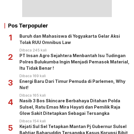
Pos Terpopuler
1
Buruh dan Mahasiswa di Yogyakarta Gelar Aksi
Tolak RUU Omnibus Law
Dibaca 245 kali
2
PT Insan Agro Sejahtera Menbantah Isu Tudingan
Polres Bulukumba Ingin Menjadi Pemasok Material,
Itu Tidak Benar !
Dibaca 169 kali
3
Energi Baru Dari Timur Pemuda di Parlemen, Why
Not!
Dibaca 165 kali
4
Nasib 3 Bos Skincare Berbahaya Ditahan Polda
Sulsel, Ratu Emas Mira Hayati dan Pemilik Raja
Glow Sakit Ditetapkan Sebagai Tersangka
Dibaca 154 kali
5
Kejati Sul Sel Tetapkan Mantan Pj Gubernur Sulsel
Bahtiar Baharuddin Tersangka Kasus Korupsi Bibit